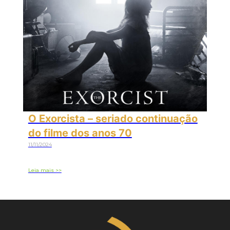
O Exorcista – seriado continuação
do filme dos anos 70
11/11/2024
Leia mais >>