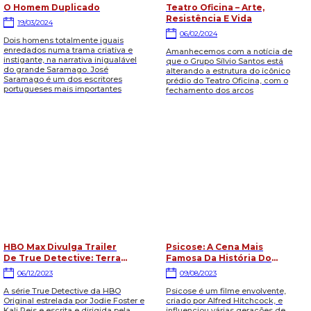
O Homem Duplicado
Teatro Oficina – Arte,
Resistência E Vida
19/03/2024
06/02/2024
Dois homens totalmente iguais
enredados numa trama criativa e
Amanhecemos com a notícia de
instigante, na narrativa inigualável
que o Grupo Sílvio Santos está
do grande Saramago. José
alterando a estrutura do icônico
Saramago é um dos escritores
prédio do Teatro Oficina, com o
portugueses mais importantes
fechamento dos arcos
HBO Max Divulga Trailer
Psicose: A Cena Mais
De True Detective: Terra
Famosa Da História Do
Noturna
Cinema Influenciou Vários
06/12/2023
09/08/2023
Cineastas
A série True Detective da HBO
Psicose é um filme envolvente,
Original estrelada por Jodie Foster e
criado por Alfred Hitchcock, e
Kali Reis e escrita e dirigida pela
influenciou várias gerações de