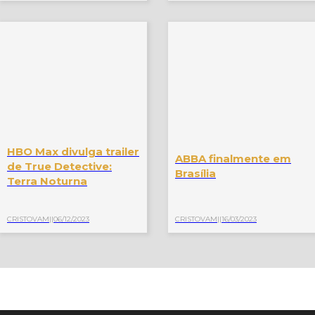
HBO Max divulga trailer
ABBA finalmente em
de True Detective:
Brasília
Terra Noturna
CRISTOVAM
||
06/12/2023
CRISTOVAM
||
16/03/2023