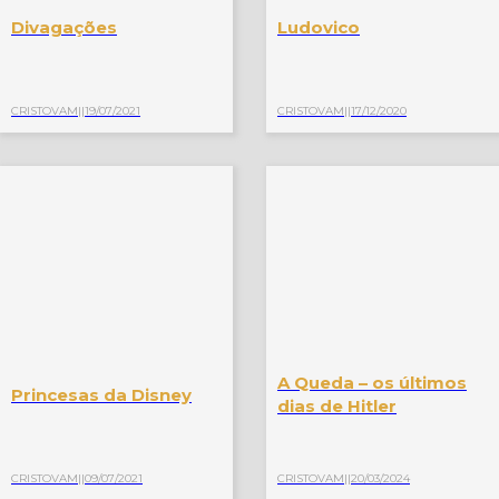
Divagações
Ludovico
CRISTOVAM
||
19/07/2021
CRISTOVAM
||
17/12/2020
A Queda – os últimos
Princesas da Disney
dias de Hitler
CRISTOVAM
||
09/07/2021
CRISTOVAM
||
20/03/2024