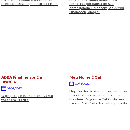
mexicana Issa López estreia em 14
cineastas por causa de sua
abrangência. Psicosem, de Alfred
Hitchcock, chegou
ABBA Finalmente Em
Meu Nome É Gal
Brasília
09/11/2022
16/03/2023
Hoje foi dia de dar adeus a um dos
grandes ícones do cancioneiro
O grupo que eu mais amava vai
brasileiro. A grande Gal Costa, nos
tocar em Brasília.
deixou. Gal Costa Transitou por este