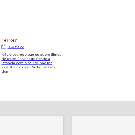
Terror?
26/09/2022
Não é segredo que eu adoro filmes
de terror. Fascinado desde a
infância com o oculto, não me
assusto com isso. Só fiquei sem
dormir