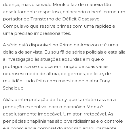
doença, mas o seriado Monk o faz de maneira tão
absolutamente respeitosa, colocando o herói como um
portador de Transtorno de Déficit Obsessivo
Compulsivo que resolve crimes com uma rapidez e
uma precisão impressionantes.
A série está disponível no Prime da Amazon e é uma
delícia de ser vista. Eu sou fã de séries policiais e esta alia
a investigação às situações absurdas em que o
protagonista se coloca em função de suas várias
neuroses: medo de altura, de germes, de leite, de
multidão, tudo feito com maestria pelo ator Tony
Schaloub.
Aliás, a interpretação de Tony, que também assina a
produção executiva, para o paranóico Monk é
absolutamente impecável. Um ator irretocável. As
peripécias chaplinianas são divertidíssimas e o controle
e a consciência corporal do ator são absolutamente