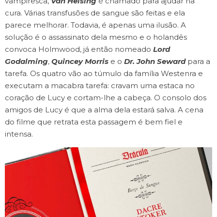
vampiresca,
Van Helsing
é chamado para ajudar na
cura. Várias transfusões de sangue são feitas e ela
parece melhorar. Todavia, é apenas uma ilusão. A
solução é o assassinato dela mesmo e o holandês
convoca Holmwood, já então nomeado
Lord
Godalming
,
Quincey Morris
e o
Dr. John Seward
para a
tarefa. Os quatro vão ao túmulo da família Westenra e
executam a macabra tarefa: cravam uma estaca no
coração de Lucy e cortam-lhe a cabeça. O consolo dos
amigos de Lucy é que a alma dela estará salva. A cena
do filme que retrata esta passagem é bem fiel e
intensa.