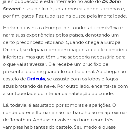
já enlouquecido e está internado no asilo do
Dr. John
Seward
e seu delírio é juntar moscas, depois aranhas e,
por fim, gatos. Faz tudo isso na busca pela imortalidade.
Harker atravessa a Europa, de Londres à Transilvânia e
narra suas experiências pelos países, denotando um
certo preconceito vitoriano. Quando chega à Europa
Oriental, se depara com personagens que ele considera
inferiores, mas que têm uma sabedoria necessária para
o que vai atravessar. Ele recebe um crucifixo de
presente, para resguardá-lo contra o mal. Ao chegar ao
castelo de
Drácula
, se assusta com os lobos e fogos
azuis brotando da neve. Por outro lado, encanta-se com
a suntuosidade do interior da habitação do conde.
Lá, todavia, é assustado por sombras e aparições. O
conde parece flutuar e não faz barulho ao se aproximar
de Jonathan. Após se envolver na trama com três
vampiras habitantes do castelo. Seu medo é quase