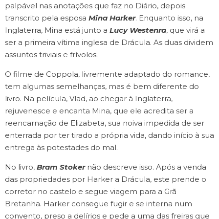
palpável nas anotações que faz no Diário, depois
transcrito pela esposa
Mina Harker
. Enquanto isso, na
Inglaterra, Mina está junto a
Lucy Westenra
, que virá a
ser a primeira vítima inglesa de Drácula. As duas dividem
assuntos triviais e frívolos.
O filme de Coppola, livremente adaptado do romance,
tem algumas semelhanças, mas é bem diferente do
livro. Na película, Vlad, ao chegar à Inglaterra,
rejuvenesce e encanta Mina, que ele acredita ser a
reencarnação de Elizabeta, sua noiva impedida de ser
enterrada por ter tirado a própria vida, dando início à sua
entrega às potestades do mal.
No livro,
Bram Stoker
não descreve isso. Após a venda
das propriedades por Harker a Drácula, este prende o
corretor no castelo e segue viagem para a Grã
Bretanha. Harker consegue fugir e se interna num
convento, preso a delírios e pede a uma das freiras que