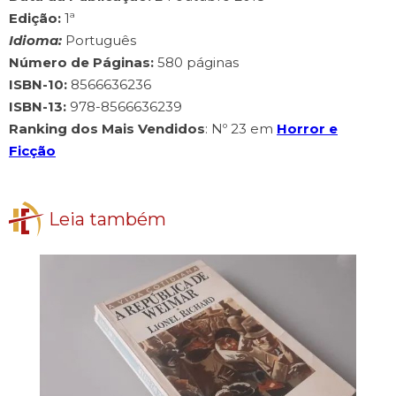
Edição:
‎1ª
Idioma:
‎Português
Número de Páginas:
‎580 páginas
ISBN-10:
‎8566636236
ISBN-13:
‎978-8566636239
Ranking dos Mais Vendidos
: Nº 23 em
Horror e
Ficção
Leia também