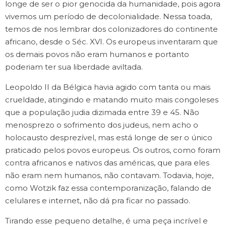
longe de ser o pior genocida da humanidade, pois agora
vivemos um período de decolonialidade. Nessa toada,
temos de nos lembrar dos colonizadores do continente
africano, desde o Séc. XVI. Os europeus inventaram que
os demais povos não eram humanos e portanto
poderiam ter sua liberdade aviltada.
Leopoldo II da Bélgica havia agido com tanta ou mais
crueldade, atingindo e matando muito mais congoleses
que a população judia dizimada entre 39 e 45. Não
menosprezo o sofrimento dos judeus, nem acho o
holocausto desprezível, mas está longe de ser o único
praticado pelos povos europeus. Os outros, como foram
contra africanos e nativos das américas, que para eles
não eram nem humanos, não contavam. Todavia, hoje,
como Wotzik faz essa contemporanização, falando de
celulares e internet, não dá pra ficar no passado.
Tirando esse pequeno detalhe, é uma peça incrível e