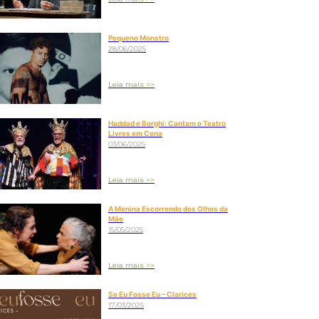
Pequeno Monstro
28/06/2025
Leia mais >>
Haddad e Borghi: Cantam o Teatro
Livres em Cena
03/06/2025
Leia mais >>
A Menina Escorrendo dos Olhos da
Mãe
15/05/2025
Leia mais >>
Se Eu Fosse Eu – Clarices
17/03/2025