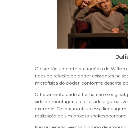
Jul
O espetáculo parte da tragédia de William S
tipos de relação de poder existentes na 
microfísica do poder, conforme descrita p
O tratamento dado à trama não é original, p
vida de montagens já foi usado algumas v
exemplo. Gasparani utiliza essa linguagem 
realização de um projeto shakespeareano
Nesse cenário, vemos o grupo de atores di