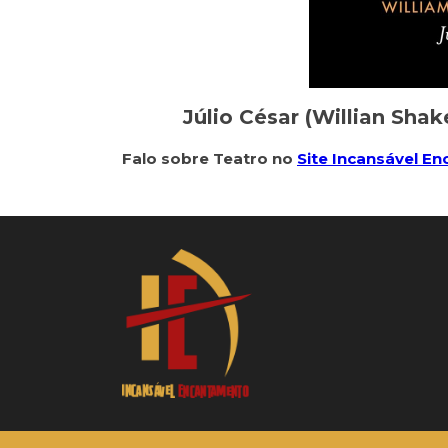
Júlio César (Willian Sha
Falo sobre Teatro no
Site Incansável E