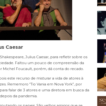
ius Caesar
hakespeare, Julius Caesar, para refletir sobre os
sociedade. Faltou um pouco de compreensão da
or Michel Foucault, porém, dá conta do recado.
ois este recurso de misturar a vida de atores à
ezes. Rememoro “Tio Vania em Nova York”, por
para falar de 3 atores e uma diretora em busca da
 depois da pandemia.
sputando os papeis. São velhos amigos que se