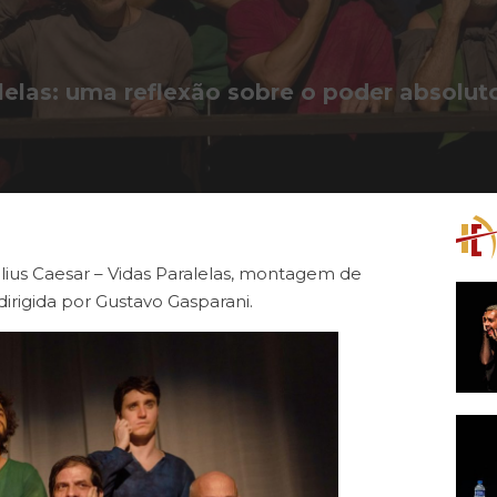
alelas: uma reflexão sobre o poder absolut
ulius Caesar – Vidas Paralelas, montagem de
dirigida por Gustavo Gasparani.