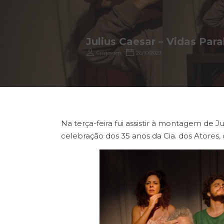
Julius Caesar – Vidas Par
Cristovam
26/10/2023
Na terça-feira fui assistir à montagem de J
celebração dos 35 anos da Cia. dos Atores, 