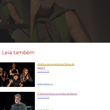
o
Leia também
Análise do espetáculo Édipo de
Novo?
21/10/2025
Leia mais >>
O Motociclista no Globo da Morte
17/10/2025
Leia mais >>