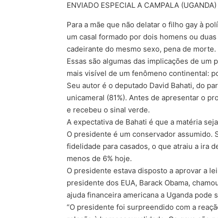
ENVIADO ESPECIAL A CAMPALA (UGANDA)
Para a mãe que não delatar o filho gay à pol
um casal formado por dois homens ou duas 
cadeirante do mesmo sexo, pena de morte.
Essas são algumas das implicações de um pro
mais visível de um fenômeno continental: p
Seu autor é o deputado David Bahati, do p
unicameral (81%). Antes de apresentar o pr
e recebeu o sinal verde.
A expectativa de Bahati é que a matéria sej
O presidente é um conservador assumido. Su
fidelidade para casados, o que atraiu a ir
menos de 6% hoje.
O presidente estava disposto a aprovar a le
presidente dos EUA, Barack Obama, chamou a 
ajuda financeira americana a Uganda pode s
“O presidente foi surpreendido com a reaç