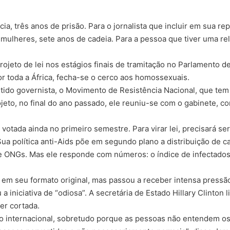
ícia, três anos de prisão. Para o jornalista que incluir em sua
mulheres, sete anos de cadeia. Para a pessoa que tiver uma 
jeto de lei nos estágios finais de tramitação no Parlamento de
or toda a África, fecha-se o cerco aos homossexuais.
artido governista, o Movimento de Resistência Nacional, que t
ojeto, no final do ano passado, ele reuniu-se com o gabinete,
a votada ainda no primeiro semestre. Para virar lei, precisará s
a política anti-Aids põe em segundo plano a distribuição de ca
a de ONGs. Mas ele responde com números: o índice de infectado
i em seu formato original, mas passou a receber intensa pressã
iniciativa de “odiosa”. A secretária de Estado Hillary Clinton 
er cortada.
ão internacional, sobretudo porque as pessoas não entendem 