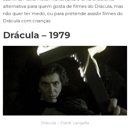
alternativa para quem gosta de filmes do Drácula, mas
não quer ter medo, ou para pretende assistir filmes do
Drácula com crianças.
Drácula – 1979
Drácula – Frank Langella