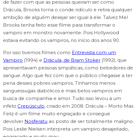
de fazer com que as pessoas queiram ser como
Drácula, Brooks torna o conde ridículo e retira qualquer
ambição de alguém desejar ser igual à ele. Talvez Mel
Brooks tenha feito esse filme para transformar o
vampiro em monstro novamente. Pois Hollywood
estava evitando os vampiros, no início dos anos 90.
Por isso tivemos filmes como
Entrevista com um
Vampiro
(1994) e
Drácula, de Bram Stoker
(1992), que
apresentavam pessoas simpáticas, como bebedores de
sangue. Algo que fez com que o público chegasse a ter
pena desses pobres vampiros. Tínhamos menos
sanguessugas diabólicos e mais belos vampiros em
busca de companhia e amor. Tudo isso levou a um
infeliz
Crepúsculo
, criado em 2008. Drácula – Morto Mas
Feliz é um filme muito engraçado e consegue
devolver
Nosferatu
ao posto de ser totalmente maligno.
Pois Leslie Nielsen interpreta um vampiro desajeitado,
engraçado e muito mau.