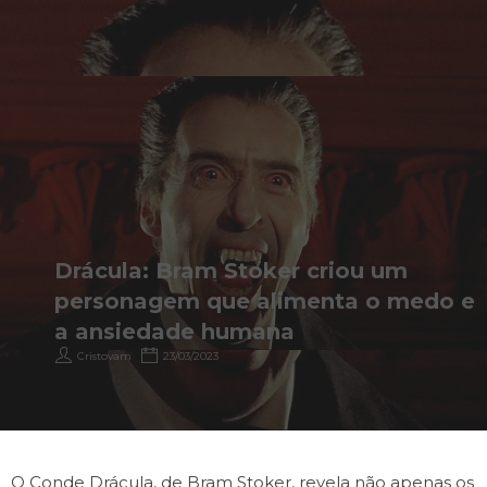
Drácula: Bram Stoker criou um
personagem que alimenta o medo e
a ansiedade humana
Cristovam
23/03/2023
O Conde Drácula, de Bram Stoker, revela não apenas os