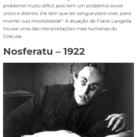
problema muito difícil, pois tem um problema social
único e distinto. Ele tem que ter sangue para viver, para
manter sua imortalidade”
. A atuação de Frank Langella
trouxe uma das interpretações mais humanas do
Drácula.
Nosferatu – 1922