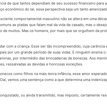
ência de que tantos dependiam de seu sucesso financeiro para a
o econômico do lar, essa perspectiva seja um tanto amenizada
nsciente comportamental masculino não se altera em uma déca
o comuns as piadas que falam mal da vida de casado, mas o dese
io de muitos. Mas os homens, por mais que se orgulhem da prole
lidar com a criança. Esse ser tão incompreendido, cuja carênci
pais por um grande período de suas vidas. E ninguém ensina o 
eninas, por intermédio das brincadeiras de bonecas. Aos meni
ates, ressalvadas as devidas e honrosas exceções.
necos como filhos na mais tenra infância, esse amor esperado
. Daí, vemos uma sentença como a que determina uma indenização
onquistado, ou ainda transmitido, mas imposto, certamente res