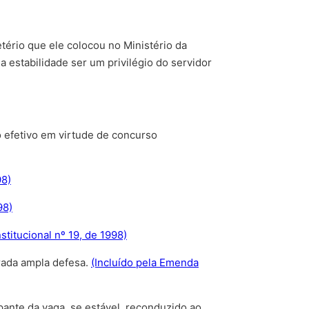
tério que ele colocou no Ministério da
a estabilidade ser um privilégio do servidor
o efetivo em virtude de concurso
98)
98)
titucional nº 19, de 1998)
rada ampla defesa.
(Incluído pela Emenda
upante da vaga, se estável, reconduzido ao