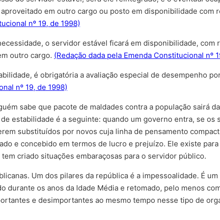
o, aproveitado em outro cargo ou posto em disponibilidade com
ucional nº 19, de 1998)
snecessidade, o servidor estável ficará em disponibilidade, co
em outro cargo.
(Redação dada pela Emenda Constitucional nº 1
bilidade, é obrigatória a avaliação especial de desempenho por
onal nº 19, de 1998)
uém sabe que pacote de maldades contra a população sairá da 
 de estabilidade é a seguinte: quando um governo entra, se os 
erem substituídos por novos cuja linha de pensamento compac
o e concebido em termos de lucro e prejuízo. Ele existe para 
a tem criado situações embaraçosas para o servidor público.
ublicanas. Um dos pilares da república é a impessoalidade. É 
cido durante os anos da Idade Média e retomado, pelo menos com
rtantes e desimportantes ao mesmo tempo nesse tipo de organi