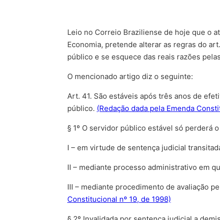
Leio no Correio Braziliense de hoje que o a
Economia, pretende alterar as regras do art.
público e se esquece das reais razões pelas 
O mencionado artigo diz o seguinte:
Art. 41. São estáveis após três anos de ef
público.
(Redação dada pela Emenda Constit
§ 1º O servidor público estável só perderá 
I – em virtude de sentença judicial transita
II – mediante processo administrativo em q
III – mediante procedimento de avaliação 
Constitucional nº 19, de 1998)
§ 2º Invalidada por sentença judicial a demi