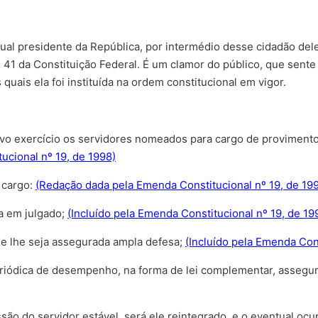
tual presidente da República, por intermédio desse cidadão dele
 41 da Constituição Federal. É um clamor do público, que sente 
quais ela foi instituída na ordem constitucional em vigor.
etivo exercício os servidores nomeados para cargo de proviment
ucional nº 19, de 1998)
o cargo:
(Redação dada pela Emenda Constitucional nº 19, de 19
da em julgado;
(Incluído pela Emenda Constitucional nº 19, de 19
ue lhe seja assegurada ampla defesa;
(Incluído pela Emenda Cons
periódica de desempenho, na forma de lei complementar, assegu
ssão do servidor estável, será ele reintegrado, e o eventual oc