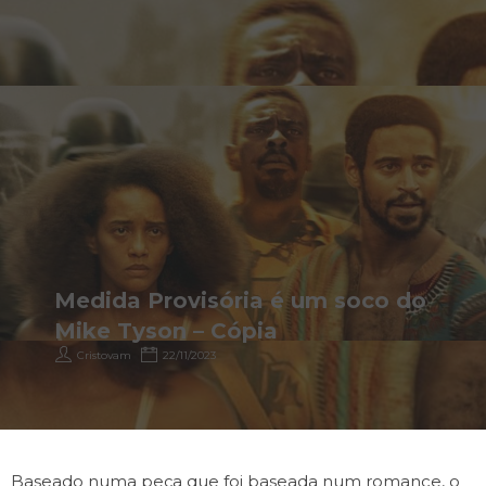
Medida Provisória é um soco do
Mike Tyson – Cópia
Cristovam
22/11/2023
Baseado numa peça que foi baseada num romance, o