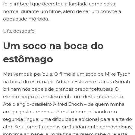
foi o imbecil que decretou a farofada como coisa
normal durante um filme, além de ser um convite à
obesidade mórbida.
Ufa, desabafei.
Um soco na boca do
estômago
Mas vamos à película. O filme é um soco de Mike Tyson
na boca do estômago! Adriana Esteves e Renata Sorrah
brilham nos papeis de brancas preconceituosas. O
elenco negro é simplesmente um deslumbramento.
Até o anglo-brasileiro Alfred Enoch – de quem minha
amiga gostou menos – é muito bom, atuando em
segunda língua, uma dificuldade adicional para a arte do
ator. Seu Jorge faz cenas profundamente comovedoras,
imprime ao papel a ironia fina de quem sabe que está