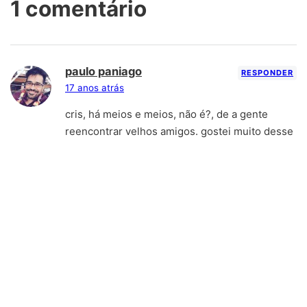
1 comentário
paulo paniago
RESPONDER
17 anos atrás
cris, há meios e meios, não é?, de a gente
reencontrar velhos amigos. gostei muito desse
encontro promovido pelo, ahn, acaso. e de ver
que você também tem aqui um blog. é um jeito
virtual, “muderno”, de a gente se falar. e, ah, a
admiração é recíproca. abração.
Deixe o seu comentário