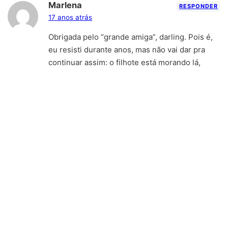
Marlena
RESPONDER
17 anos atrás
Obrigada pelo “grande amiga”, darling. Pois é,
eu resisti durante anos, mas não vai dar pra
continuar assim: o filhote está morando lá,
baby, e eu vou ter de visitá-lo, né?
Bjoquim
Deixe o seu comentário
Nome *