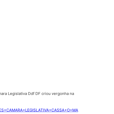
âmara Legislativa Ddf DF criou vergonha na
S+A+TRES+CAMARA+LEGISLATIVA+CASSA+O+MA