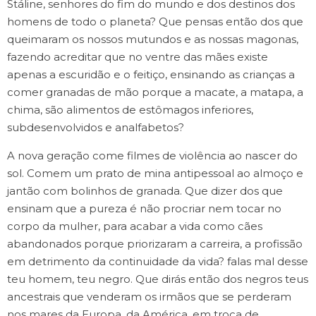
Stáline, senhores do fim do mundo e dos destinos dos
homens de todo o planeta? Que pensas então dos que
queimaram os nossos mutundos e as nossas magonas,
fazendo acreditar que no ventre das mães existe
apenas a escuridão e o feitiço, ensinando as crianças a
comer granadas de mão porque a macate, a matapa, a
chima, são alimentos de estômagos inferiores,
subdesenvolvidos e analfabetos?
A nova geração come filmes de violência ao nascer do
sol. Comem um prato de mina antipessoal ao almoço e
jantão com bolinhos de granada. Que dizer dos que
ensinam que a pureza é não procriar nem tocar no
corpo da mulher, para acabar a vida como cães
abandonados porque priorizaram a carreira, a profissão
em detrimento da continuidade da vida? falas mal desse
teu homem, teu negro. Que dirás então dos negros teus
ancestrais que venderam os irmãos que se perderam
nos mares da Europa, da América, em troca de