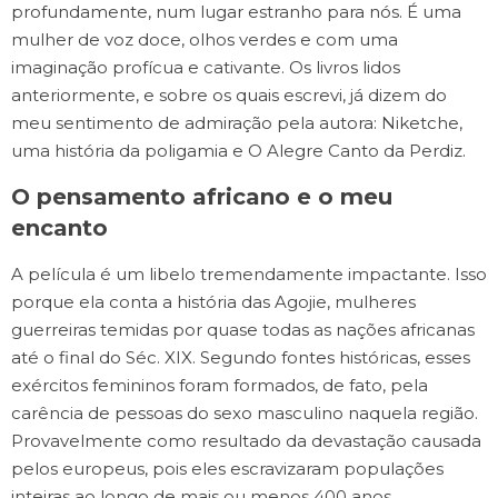
profundamente, num lugar estranho para nós. É uma
mulher de voz doce, olhos verdes e com uma
imaginação profícua e cativante. Os livros lidos
anteriormente, e sobre os quais escrevi, já dizem do
meu sentimento de admiração pela autora: Niketche,
uma história da poligamia e O Alegre Canto da Perdiz.
O pensamento africano e o meu
encanto
A película é um libelo tremendamente impactante. Isso
porque ela conta a história das Agojie, mulheres
guerreiras temidas por quase todas as nações africanas
até o final do Séc. XIX. Segundo fontes históricas, esses
exércitos femininos foram formados, de fato, pela
carência de pessoas do sexo masculino naquela região.
Provavelmente como resultado da devastação causada
pelos europeus, pois eles escravizaram populações
inteiras ao longo de mais ou menos 400 anos.