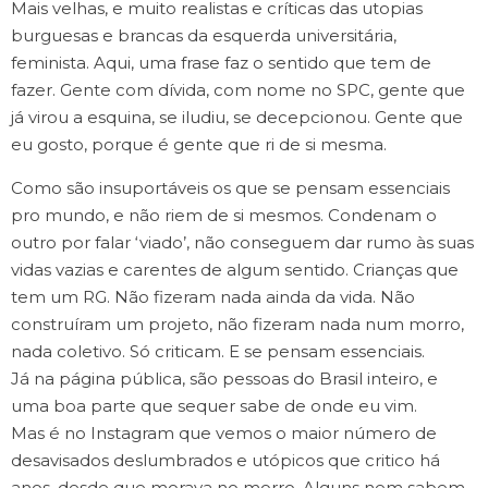
Mais velhas, e muito realistas e críticas das utopias
burguesas e brancas da esquerda universitária,
feminista. Aqui, uma frase faz o sentido que tem de
fazer. Gente com dívida, com nome no SPC, gente que
já virou a esquina, se iludiu, se decepcionou. Gente que
eu gosto, porque é gente que ri de si mesma.
Como são insuportáveis os que se pensam essenciais
pro mundo, e não riem de si mesmos. Condenam o
outro por falar ‘viado’, não conseguem dar rumo às suas
vidas vazias e carentes de algum sentido. Crianças que
tem um RG. Não fizeram nada ainda da vida. Não
construíram um projeto, não fizeram nada num morro,
nada coletivo. Só criticam. E se pensam essenciais.
Já na página pública, são pessoas do Brasil inteiro, e
uma boa parte que sequer sabe de onde eu vim.
Mas é no Instagram que vemos o maior número de
desavisados deslumbrados e utópicos que critico há
anos, desde que morava no morro. Alguns nem sabem