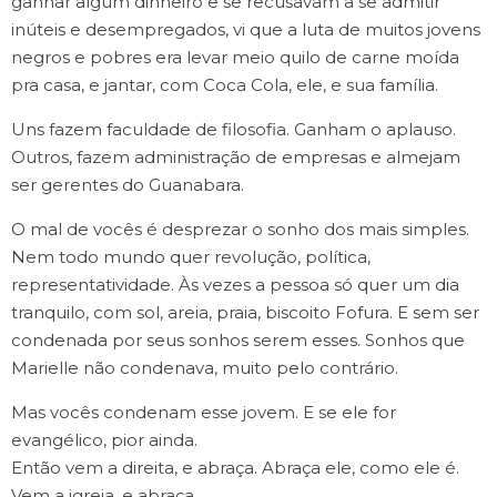
ganhar algum dinheiro e se recusavam a se admitir
inúteis e desempregados, vi que a luta de muitos jovens
negros e pobres era levar meio quilo de carne moída
pra casa, e jantar, com Coca Cola, ele, e sua família.
Uns fazem faculdade de filosofia. Ganham o aplauso.
Outros, fazem administração de empresas e almejam
ser gerentes do Guanabara.
O mal de vocês é desprezar o sonho dos mais simples.
Nem todo mundo quer revolução, política,
representatividade. Às vezes a pessoa só quer um dia
tranquilo, com sol, areia, praia, biscoito Fofura. E sem ser
condenada por seus sonhos serem esses. Sonhos que
Marielle não condenava, muito pelo contrário.
Mas vocês condenam esse jovem. E se ele for
evangélico, pior ainda.
Então vem a direita, e abraça. Abraça ele, como ele é.
Vem a igreja, e abraça.