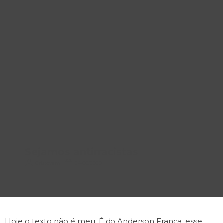
Sejamos antirracistas
Cristovam
24/06/2020
Hoje o texto não é meu. É do Anderson França, esse